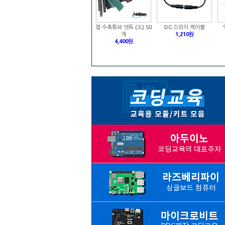
열 수축튜브 셋트 (소) 50
DC 스위치 케이블
개
1,210원
4,400원