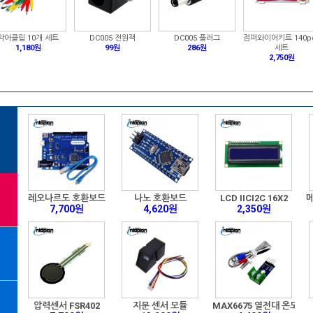
악어클립 10개 세트
DC005 전원잭
DC005 플러그
점퍼와이어키트 140p
1,180원
99원
286원
세트
2,750원
라즈베리파이4 4GB
10.1inch HDMI LCD
레트로 게임기 케이스
80,300원
173,316원
25,850원
8X8 도트메트릭스
Open407V-C Standard
RPi Camera (E)
S