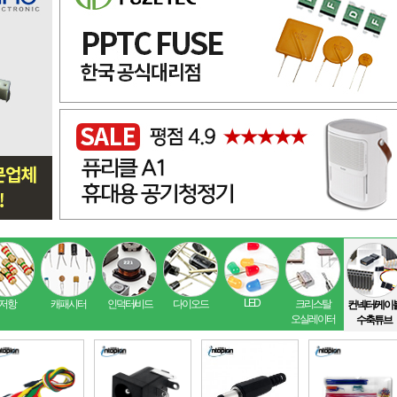
LED
저항
캐패시터
인덕터/비드
다이오드
크리스탈
컨넥터/케이
오실레이터
수축튜브