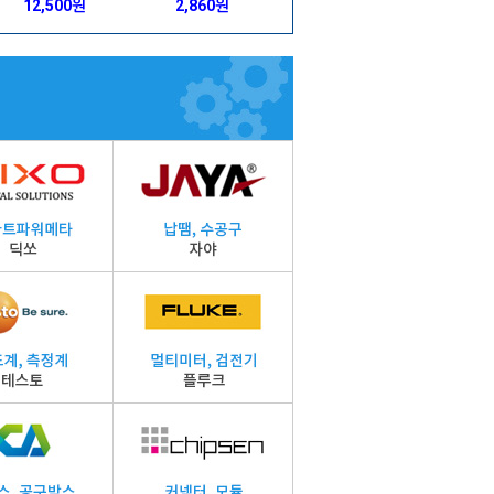
44,814원
51,810원