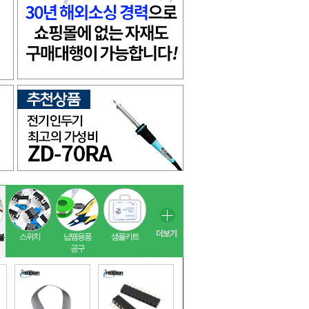
스위치
납땜용품
샘플키트
블
공구