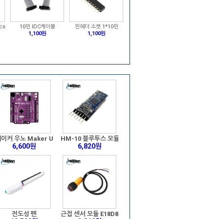
cs
10핀 IDC케이블
핀헤더 소켓 1*10핀
1,100원
1,100원
GPIO 40Pin 케이블
3.2inch 320x240 Touch LCD (C)
3,300원
21,340원
TM32F4 Core Board
Sensors Pack