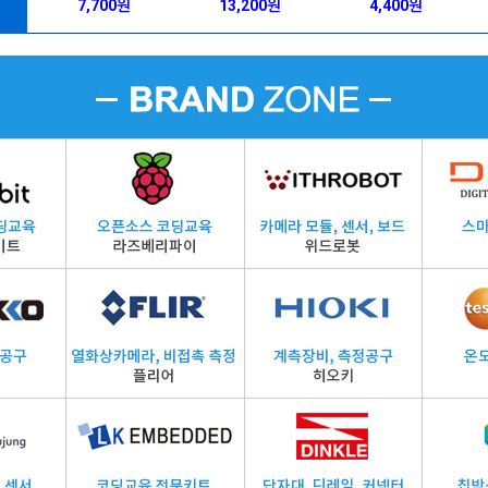
8,800원
59,719원
28,996원