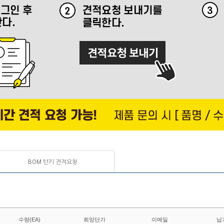
BOM 턴키 견적요청
수량(EA)
희망단가
이메일
납