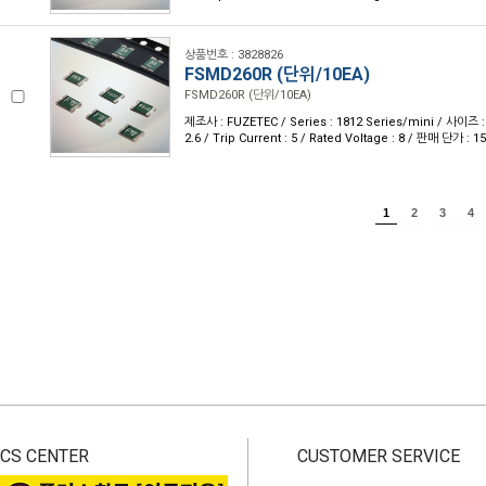
상품번호 : 3828826
FSMD260R (단위/10EA)
FSMD260R (단위/10EA)
제조사 : FUZETEC / Series : 1812 Series/mini / 사이즈 : 
2.6 / Trip Current : 5 / Rated Voltage : 8 / 판매 단가 :
1
2
3
4
CS CENTER
CUSTOMER SERVICE