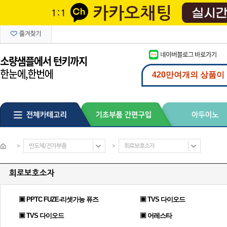
>
반도체/전자부품
>
회로보호소자
회로보호소자
▣ PPTC FUZE-리셋가능 퓨즈
▣ TVS 다이오드
▣ TVS 다이오드
▣ 어레스타