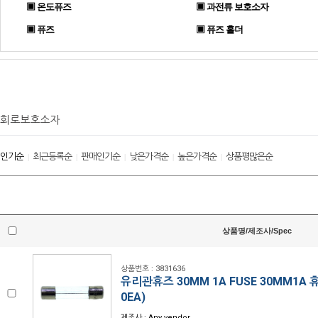
▣ 온도퓨즈
▣ 과전류 보호소자
▣ 퓨즈
▣ 퓨즈 홀더
회로보호소자
인기순
최근등록순
판매인기순
낮은가격순
높은가격순
상품평많은순
|
|
|
|
|
상품명/제조사/Spec
상품번호 : 3831636
유리관휴즈 30MM 1A FUSE 30MM1A 
0EA)
제조사 : Any vendor