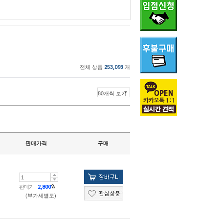
전체 상품
253,093
개
판매가격
구매
판매가
2,800
원
(부가세별도)