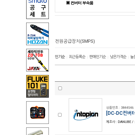
▣ 컨버터 부속품
전원공급장치(SMPS)
인기순
최근등록순
판매인기순
낮은가격순
높
|
|
|
|
상품번호 : 3844546
[DC-DC컨버터]
제조사 : DANUBE / 