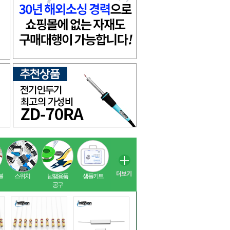
블
스위치
납땜용품
샘플키트
공구