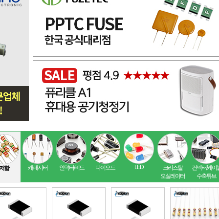
LED
캐패시터
인덕터/비드
다이오드
크리스탈
컨넥터/케이
저항
오실레이터
수축튜브