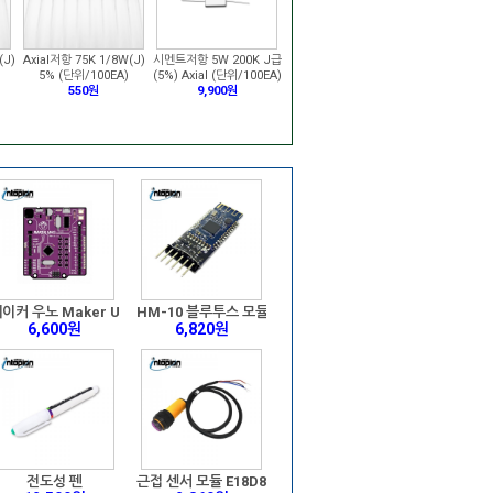
(J)
Axial저항 75K 1/8W(J)
시멘트저항 5W 200K J급
5% (단위/100EA)
(5%) Axial (단위/100EA)
550원
9,900원
이커 우노 Maker UNO
HM-10 블루투스 모듈
6,600원
6,820원
서 모듈
전도성 펜
근접 센서 모듈 E18D80NK