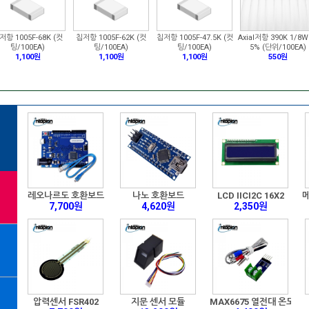
저항 1005F-68K (컷
칩저항 1005F-62K (컷
칩저항 1005F-47.5K (컷
Axial저항 390K 1/8W
팅/100EA)
팅/100EA)
팅/100EA)
5% (단위/100EA)
1,100원
1,100원
1,100원
550원
레오나르도 호환보드
나노 호환보드
LCD IICI2C 16X2
메
7,700원
4,620원
2,350원
압력센서 FSR402
지문 센서 모듈
MAX6675 열전대 온도센