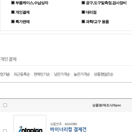
▣ 부품케이스,수납상자
▣ 공구,도구및측정,검사장비
▣ 개인결제
▣ 대리점
▣ 특가판매
▣ 과학/교구 용품
개인결제
인기순
최근등록순
판매인기순
낮은가격순
높은가격순
상품평많은순
|
|
|
|
|
상품명/제조사/Spec
상품번호 : 4024380
바이너리컬 결제건