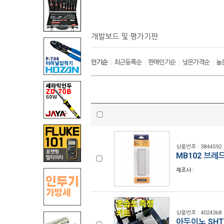
개발보드 및 평가기판
인기순
최근등록순
판매인기순
낮은가격순
높
|
|
|
|
상품번호 : 3844592
MB102 브레
제조사 :
상품번호 : 4024368
아두이노 SHT