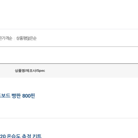
은가격순
상품평많은순
|
상품명/제조사/Spec
드보드 빵판 800핀
20 온습도 측정 키트