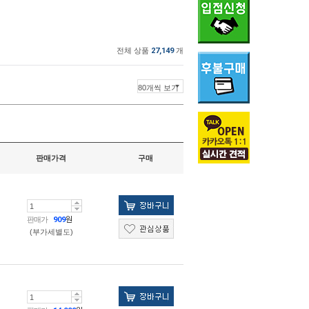
전체 상품
27,149
개
판매가격
구매
판매가
909
원
(부가세별도)