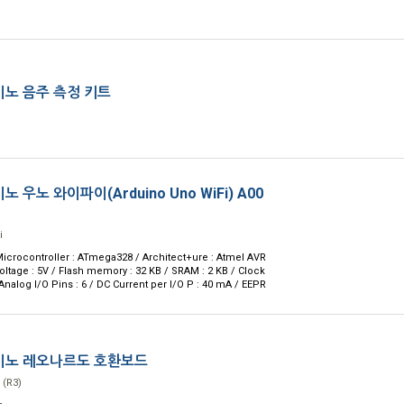
노 음주 측정 키트
 우노 와이파이(Arduino Uno WiFi) A00
i
rocontroller : ATmega328 / Architect+ure : Atmel AVR
Voltage : 5V / Flash memory : 32 KB / SRAM : 2 KB / Clock
nalog I/O Pins : 6 / DC Current per I/O P : 40 mA / EEPR
노 레오나르도 호환보드
 (R3)