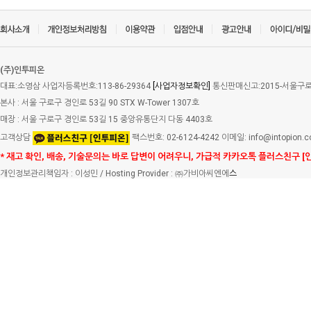
(주)인투피온
대표:소영삼 사업자등록번호:113-86-29364
[사업자정보확인]
통신판매신고:2015-서울구로-
본사 : 서울 구로구 경인로 53길 90 STX W-Tower 1307호
매장 : 서울 구로구 경인로 53길 15 중앙유통단지 다동 4403호
고객상담
팩스번호: 02-6124-4242 이메일: info@intopion.
* 재고 확인, 배송, 기술문의는 바로 답변이 어려우니, 가급적 카카오톡 플러스친구 [
개인정보관리책임자 : 이성민 / Hosting Provider : ㈜가비아씨엔에
스