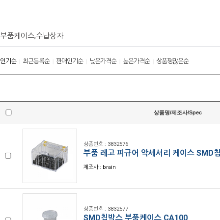
부품케이스,수납상자
인기순
최근등록순
판매인기순
낮은가격순
높은가격순
상품평많은순
|
|
|
|
|
상품명/제조사/Spec
상품번호 : 3832576
부품 레고 피규어 악세서리 케이스 SMD칩
제조사 : brain
상품번호 : 3832577
SMD칩박스 부품케이스 CA100