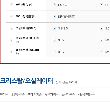
크리스탈(DIP)
HC-49/U
HC-
크리스탈 원통형
DIP(튜닝포크)
오실레이터(SMD)
3.2*2.5
5.0
오실레이터 HALF(DI
3.3V
5V
P)
오실레이터 FULL(DI
3.3V
5V
P)
크리스탈/오실레이터
전체 상품
871
개
인기순
최근등록순
판매인기순
낮은가격순
높은가격순
상품평많은순
|
|
|
|
|