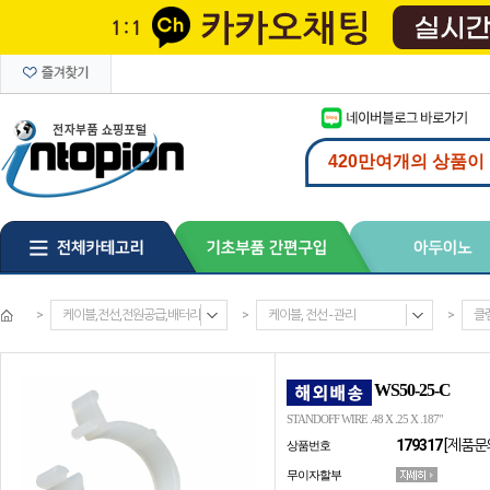
>
케이블,전선,전원공급,배터리
>
케이블, 전선 - 관리
>
클
WS50-25-C
STANDOFF WIRE .48 X .25 X .187"
179317
[제품문
상품번호
무이자할부