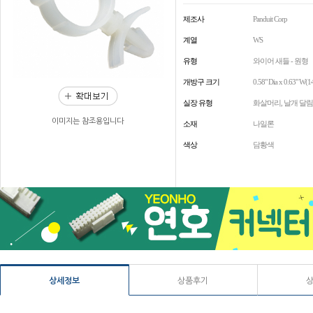
제조사
Panduit Corp
계열
WS
유형
와이어 새들 - 원형
개방구 크기
0.58" Dia x 0.63" W
실장 유형
화살머리, 날개 달림
이미지는 참조용입니다
소재
나일론
색상
담황색
상세정보
상품후기