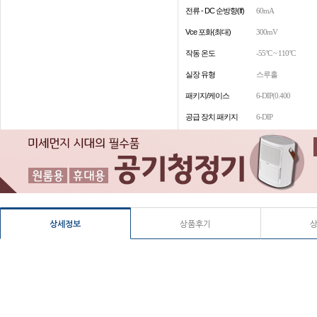
전류 - DC 순방향(If)
60mA
Vce 포화(최대)
300mV
작동 온도
-55°C ~ 110°C
실장 유형
스루홀
패키지/케이스
6-DIP(0.400
공급 장치 패키지
6-DIP
상세정보
상품후기