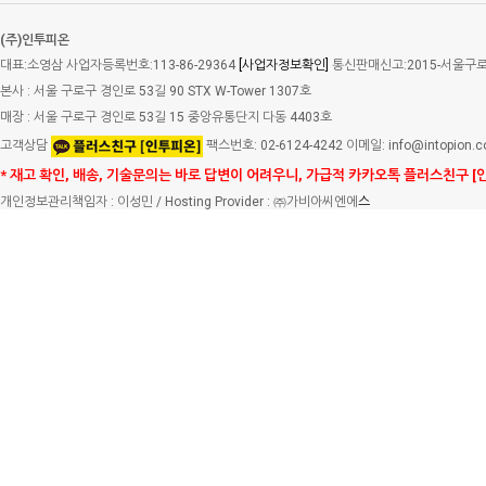
(주)인투피온
대표:소영삼 사업자등록번호:113-86-29364
[사업자정보확인]
통신판매신고:2015-서울구로-
본사 : 서울 구로구 경인로 53길 90 STX W-Tower 1307호
매장 : 서울 구로구 경인로 53길 15 중앙유통단지 다동 4403호
고객상담
팩스번호: 02-6124-4242 이메일: info@intopion.
* 재고 확인, 배송, 기술문의는 바로 답변이 어려우니, 가급적 카카오톡 플러스친구 [
개인정보관리책임자 : 이성민 / Hosting Provider : ㈜가비아씨엔에
스