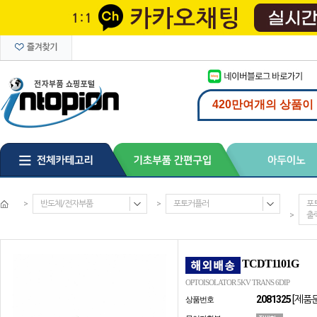
>
반도체/전자부품
>
포토커플러
포
>
출
TCDT1101G
OPTOISOLATOR 5KV TRANS 6DIP
2081325
[제품
상품번호