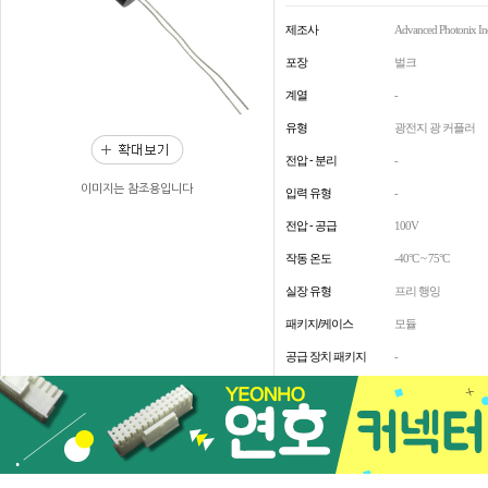
제조사
Advanced Photonix In
포장
벌크
계열
-
유형
광전지 광 커플러
전압 - 분리
-
이미지는 참조용입니다
입력 유형
-
전압 - 공급
100V
작동 온도
-40°C ~ 75°C
실장 유형
프리 행잉
패키지/케이스
모듈
공급 장치 패키지
-