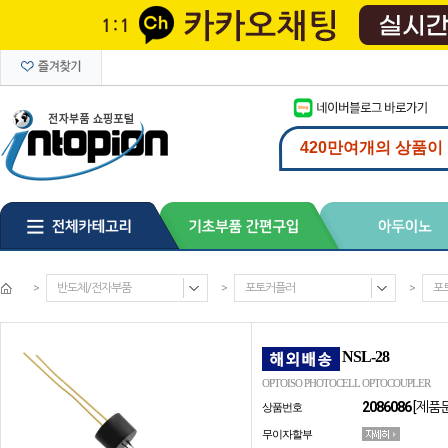
>
반도체/전자부품
>
포토커플러
>
포
NSL-28
OPTOISO PHOTOCELL OPTOCOUPLER
2086086
[제품
상품번호
무이자할부