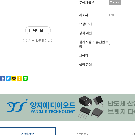
무이자할부
제조사
Ledil
유형/크기
-
광학 패턴
-
이미지는 참조용입니다
함께 사용 가능/관련 부
-
품
시야각
-
실장 유형
-
상세정보
상품후기