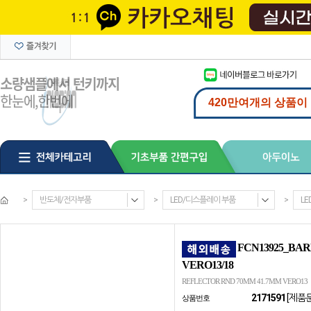
>
반도체/전자부품
>
LED/디스플레이 부품
>
LE
FCN13925_BAR
VERO13/18
REFLECTOR RND 70MM 41.7MM VERO13
2171591
[제품
상품번호