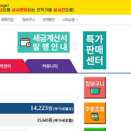
14,223
원
(부가세별도)
원
15,645
(부가세포함)