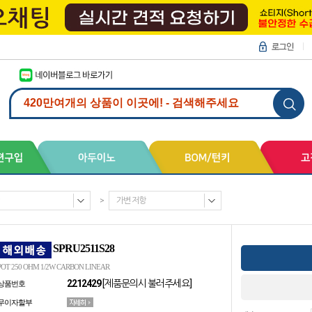
>
가변 저항
SPRU2511S28
POT 250 OHM 1/2W CARBON LINEAR
2212429
[제품문의시 불러주세요]
상품번호
무이자할부