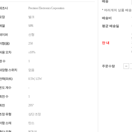
배송
제조사
Precision Electronics Corporation
* 여러개의 상품 배
포장
벌크
배송비
계열
SPR
평균 배송일
테이퍼
선형
안 내
저항(옴)
250
허용 오차
±10%
갱 수
1
주문수량
내장형 스위치
없음
전력(와트)
0.5W, 1/2W
온도 계수
-
회전 수
1
회전
295°
조정 유형
상단 조정
저항 소재
탄소
종단 유형
PCB 핀