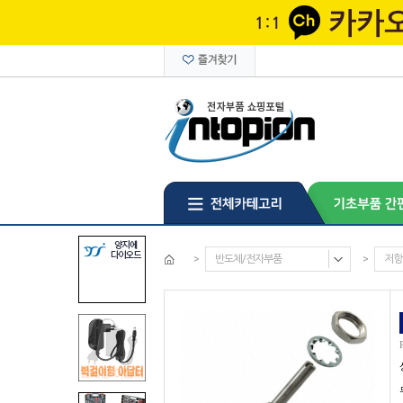
>
반도체/전자부품
>
저항