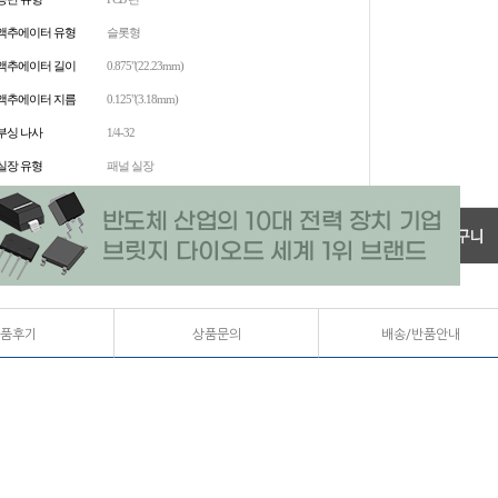
액추에이터 유형
슬롯형
액추에이터 길이
0.875"(22.23mm)
액추에이터 지름
0.125"(3.18mm)
부싱 나사
1/4-32
실장 유형
패널 실장
품후기
상품문의
배송/반품안내