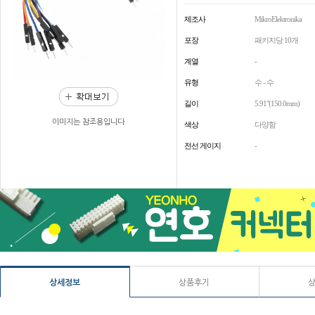
제조사
MikroElektronika
포장
패키지당 10개
계열
-
유형
수 - 수
길이
5.91"(150.0mm)
이미지는 참조용입니다
색상
다양함
전선 게이지
-
상세정보
상품후기