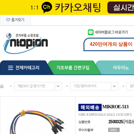
>
개발보드 및 평가기판
>
기판/점퍼 와이어
>
점
MIKROE-513
WIRE JUMPER MALE-MALE 15CM 10PCS
2500325
[제품
상품번호
무이자할부