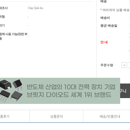
배송
제조사
Chip Quik Inc.
* 여러개의 상품 배
유형
-
배송비
크기
-
평균 배송일
함께 사용 가능/관련 부
-
품
안 내
주문수량
품후기
상품문의
배송/반품안내