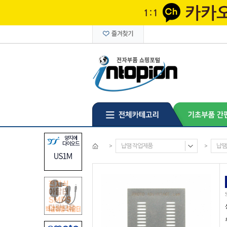
>
납땜 작업제품
>
납땜