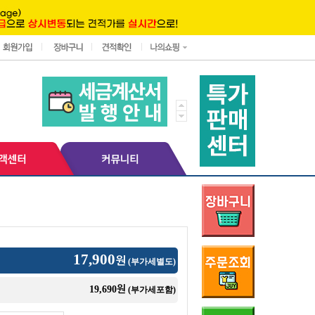
17,900
원
(부가세별도)
원
19,690
(부가세포함)