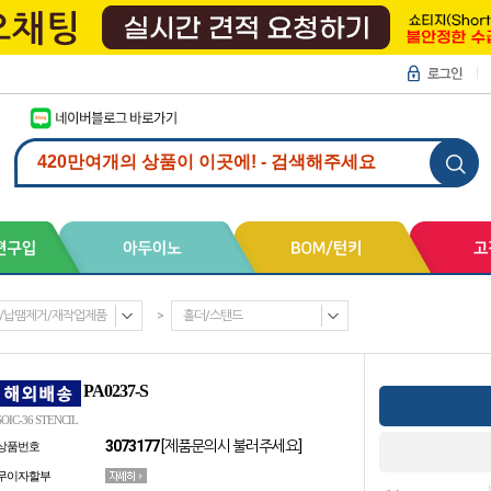
/납땜제거/재작업제품
>
홀더/스탠드
PA0237-S
SOIC-36 STENCIL
3073177
[제품문의시 불러주세요]
상품번호
무이자할부