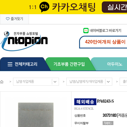
>
납땜 작업제품
>
납땜/납땜제거/재작업제품
>
홀
PA0243-S
BGA-4 STENCIL
3073183
[제품
상품번호
무이자할부