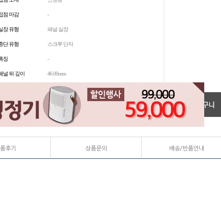
접점 마감
-
실장 유형
패널 실장
종단 유형
스크루 단자
특징
-
패널 뒤 깊이
46.00mm
품후기
상품문의
배송/반품안내