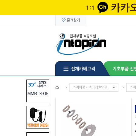
>
스위치및 커넥터,상호연결
>
스위