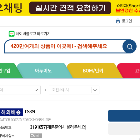
치
>
회전 스위치
TS3N
SWITCH ROTARY 3DECK NONSH 125V
3191057
[제품문의시 불러주세요]
상품번호
무이자할부