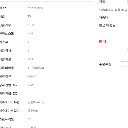
배송
제조사
NKK Switches
* 여러개의 상품 배
계열
TS
배송비
접점 개수
2 ~ 11
평균 배송일
인덱스 스톱
가변
안 내
덱 개수
3
덱당 극 개수
1
덱별 회로
SP11T
주문수량
접촉 타이밍
비단락(BBM)
정격 전류
6A(AC)
정격 전압 - AC
125V
정격 전압 - DC
-
액추에이터 유형
평형(Dia 6mm)
액추에이터 길이
15.60mm
스로우 각도
30°
접점 소재
인청동