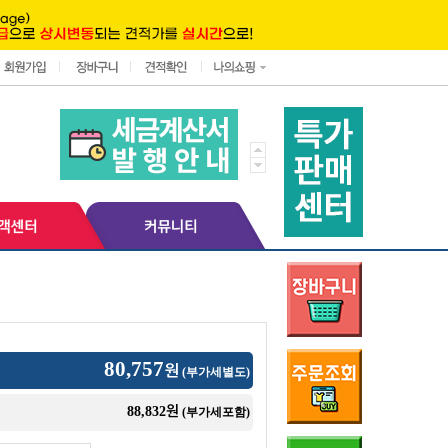
80,757
원
(부가세별도)
원
88,832
(부가세포함)