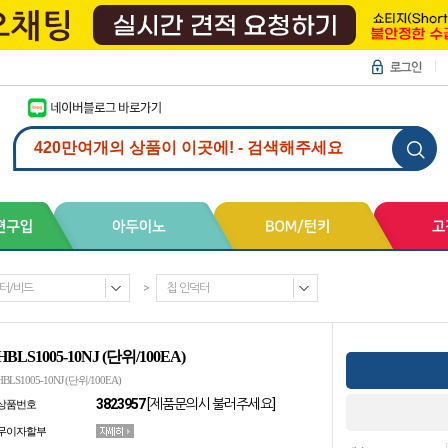
터/비드
>
칩 인덕터
HBLS1005-10NJ (단위/100EA)
HBLS1005-10NJ (단위/100EA)
3823957
[제품문의시 불러주세요]
상품번호
무이자할부