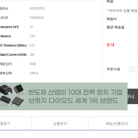
배송
제조사
MAXECHO
* 여러개의 상품 배
사이즈
1005(0402)
배송비
Inductance (nH)
10
평균 배송일
Tolerance
±5%
안 내
DC Resistnce Ω(Max.)
0.31
Rated Current mA (Ma
300
개당 단가
30원
주문수량
판매 단위
100EA
품후기
상품문의
배송/반품안내