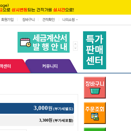
3,000
원
(부가세별도)
원
3,300
(부가세포함)