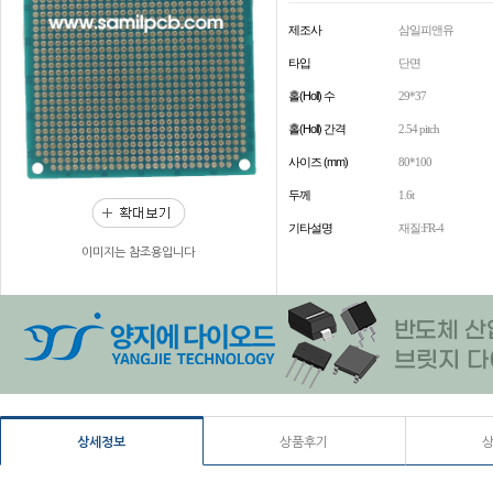
제조사
삼일피앤유
타입
단면
홀(Holl) 수
29*37
홀(Holl) 간격
2.54 pitch
사이즈 (mm)
80*100
두께
1.6t
기타설명
재질:FR-4
이미지는 참조용입니다
상세정보
상품후기