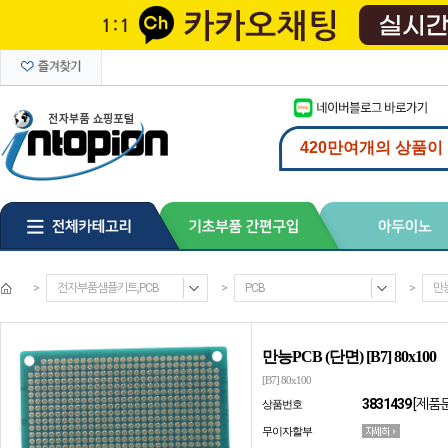
>
전자부품샘플키트,PCB
>
PCB
>
만능
만능PCB (단면) [B7] 80x100
[B7] 80x100
3831439
[제품
상품번호
무이자할부