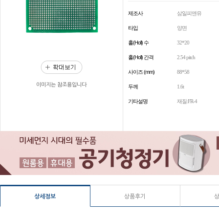
제조사
삼일피앤유
타입
양면
홀(Holl) 수
32*20
홀(Holl) 간격
2.54 pitch
사이즈 (mm)
88*58
이미지는 참조용입니다
두께
1.6t
기타설명
재질:FR-4
상세정보
상품후기