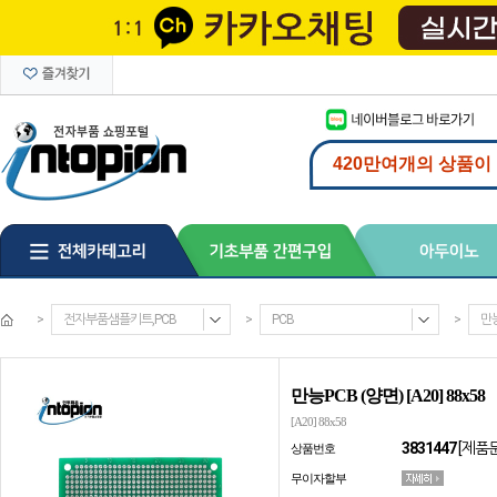
>
전자부품샘플키트,PCB
>
PCB
>
만능
만능PCB (양면) [A20] 88x58
[A20] 88x58
3831447
[제품
상품번호
무이자할부