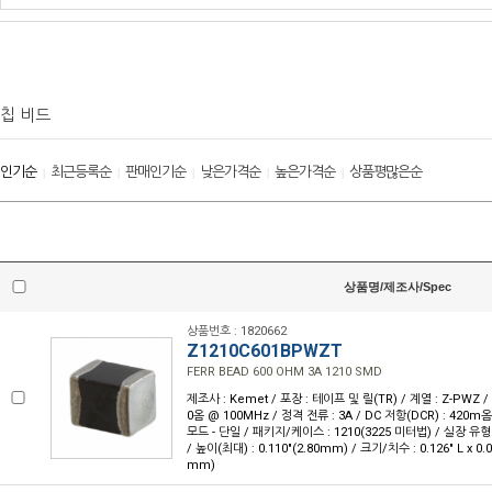
칩 비드
인기순
최근등록순
판매인기순
낮은가격순
높은가격순
상품평많은순
|
|
|
|
|
상품명/제조사/Spec
상품번호 : 1820662
Z1210C601BPWZT
FERR BEAD 600 OHM 3A 1210 SMD
제조사 : Kemet / 포장 : 테이프 및 릴(TR) / 계열 : Z-PWZ
0옴 @ 100MHz / 정격 전류 : 3A / DC 저항(DCR) : 420
모드 - 단일 / 패키지/케이스 : 1210(3225 미터법) / 실장 유형
/ 높이(최대) : 0.110"(2.80mm) / 크기/치수 : 0.126" L x 0.
mm)