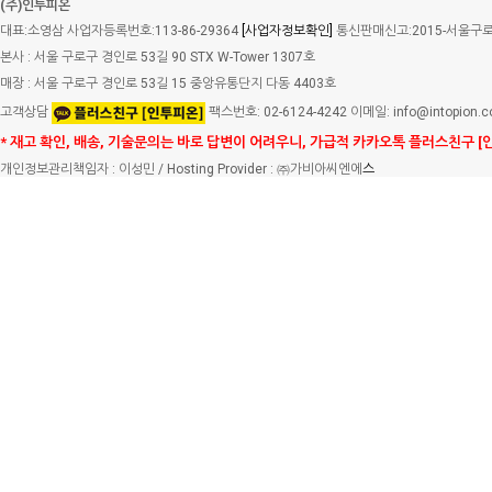
(주)인투피온
대표:소영삼 사업자등록번호:113-86-29364
[사업자정보확인]
통신판매신고:2015-서울구로-
본사 : 서울 구로구 경인로 53길 90 STX W-Tower 1307호
매장 : 서울 구로구 경인로 53길 15 중앙유통단지 다동 4403호
고객상담
팩스번호: 02-6124-4242 이메일: info@intopion.
* 재고 확인, 배송, 기술문의는 바로 답변이 어려우니, 가급적 카카오톡 플러스친구 [
개인정보관리책임자 : 이성민 / Hosting Provider : ㈜가비아씨엔에
스