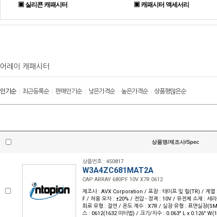
▣ 실리콘 캐패시터
▣ 캐패시터 액세서리
어레이 캐패시터
인기순
최근등록순
판매인기순
낮은가격순
높은가격순
상품평많은순
|
|
|
|
|
상품명/제조사/Spec
상품번호 : 450817
W3A4ZC681MAT2A
CAP ARRAY 680PF 10V X7R 0612
제조사 : AVX Corporation / 포장 : 테이프 및 릴(TR) / 계열 :
F / 허용 오차 : ±20% / 전압 - 정격 : 10V / 유전체 소재 : 세
회로 유형 : 절연 / 온도 계수 : X7R / 실장 유형 : 표면실장(S
스 : 0612(1632 미터법) / 크기/치수 : 0.063" L x 0.126" W