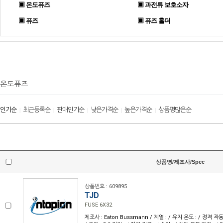
▣ 온도퓨즈
▣ 과전류 보호소자
▣ 퓨즈
▣ 퓨즈 홀더
온도퓨즈
인기순
최근등록순
판매인기순
낮은가격순
높은가격순
상품평많은순
|
|
|
|
|
상품명/제조사/Spec
상품번호 : 609895
TJD
FUSE 6X32
제조사 : Eaton Bussmann / 계열 : / 유지 온도 : / 정격 작동 