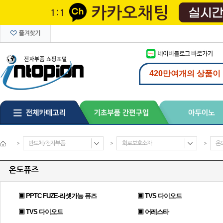
>
반도체/전자부품
>
회로보호소자
>
온
온도퓨즈
▣ PPTC FUZE-리셋가능 퓨즈
▣ TVS 다이오드
▣ TVS 다이오드
▣ 어레스타