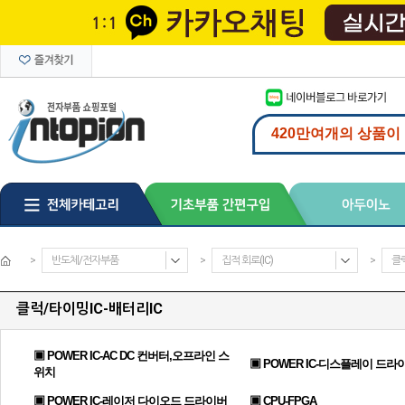
>
반도체/전자부품
>
집적 회로(IC)
>
클럭
클럭/타이밍IC-배터리IC
▣ POWER IC-AC DC 컨버터,오프라인 스
▣ POWER IC-디스플레이 드라
위치
▣ POWER IC-레이저 다이오드 드라이버
▣ CPU-FPGA