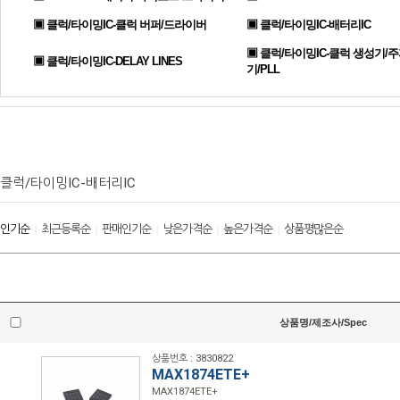
▣ 클럭/타이밍IC-클럭 버퍼/드라이버
▣ 클럭/타이밍IC-배터리IC
▣ 클럭/타이밍IC-클럭 생성기/
▣ 클럭/타이밍IC-DELAY LINES
기/PLL
클럭/타이밍IC-배터리IC
인기순
최근등록순
판매인기순
낮은가격순
높은가격순
상품평많은순
|
|
|
|
|
상품명/제조사/Spec
상품번호 : 3830822
MAX1874ETE+
MAX1874ETE+