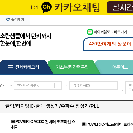
>
반도체/전자부품
>
집적 회로(IC)
클
>
파수
클럭/타이밍IC-클럭 생성기/주파수 합성기/PLL
▣ POWER IC-AC DC 컨버터,오프라인 스
▣ POWER IC-디스플레이 드라
위치