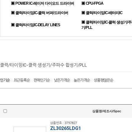
▣ POWER IC-레이저 다이오드 드라이버
▣ CPU-FPGA
▣ 클럭/타이밍IC-클럭 버퍼/드라이버
▣ 클럭/타이밍IC-배터리IC
▣ 클럭/타이밍IC-클럭 생성기/
▣ 클럭/타이밍IC-DELAY LINES
기/PLL
클럭/타이밍IC-클럭 생성기/주파수 합성기/PLL
인기순
최근등록순
판매인기순
낮은가격순
높은가격순
상품평많은순
|
|
|
|
|
상품명/제조사/Spec
상품번호 : 3797827
ZL30265LDG1