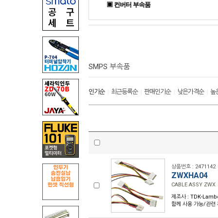
▣ 컨버터 부속품
SMPS 부속품
인기순
최근등록순
판매인기순
낮은가격순
높
|
|
|
|
상품번호 : 2471142
ZWXHA04
CABLE ASSY ZWX
제조사 : TDK-Lambd
함께 사용 가능/관련 