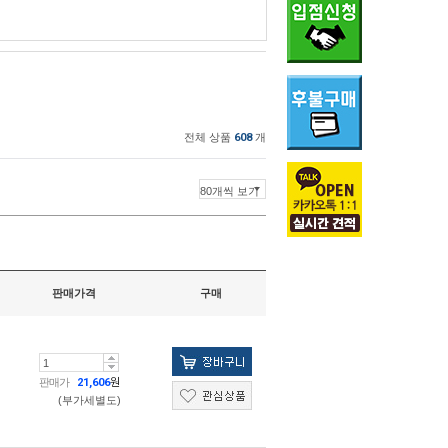
전체 상품
608
개
판매가격
구매
판매가
21,606
원
(부가세별도)