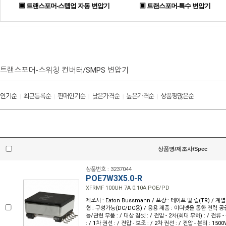
▣ 트랜스포머-스텝업 자동 변압기
▣ 트랜스포머-특수 변압기
트랜스포머-스위칭 컨버터/SMPS 변압기
인기순
최근등록순
판매인기순
낮은가격순
높은가격순
상품평많은순
|
|
|
|
|
상품명/제조사/Spec
상품번호 : 3237044
POE7W3X5.0-R
XFRMF 100UH 7A 0.10A POE/PD
제조사 : Eaton Bussmann / 포장 : 테이프 및 릴(TR) / 계열 
형 : 구성가능(DC/DC용) / 응용 제품 : 이더넷을 통한 전력 공급
능/관련 부품 : / 대상 칩셋 : / 전압 - 2차(최대 부하) : / 전류 -
: / 1차 권선 : / 전압 - 보조 : / 2차 권선 : / 전압 - 분리 : 150