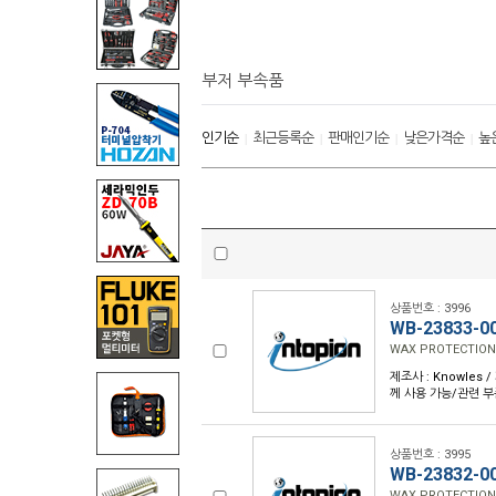
부저 부속품
인기순
최근등록순
판매인기순
낮은가격순
높
|
|
|
|
상품번호 : 3996
WB-23833-0
WAX PROTECTION
제조사 : Knowles /
께 사용 가능/관련 부
상품번호 : 3995
WB-23832-0
WAX PROTECTION