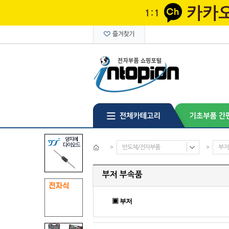
>
반도체/전자부품
>
부저
부저 부속품
▣ 부저