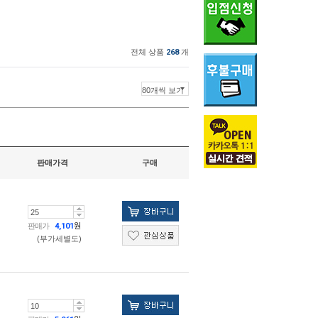
전체 상품
268
개
판매가격
구매
판매가
4,101
원
(부가세별도)