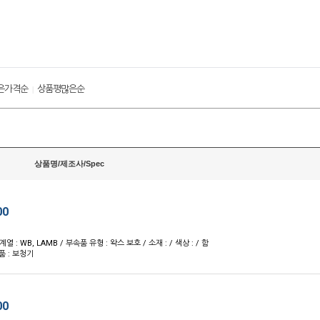
은가격순
상품평많은순
|
상품명/제조사/Spec
00
 계열 : WB, LAMB / 부속품 유형 : 왁스 보호 / 소재 : / 색상 : / 함
품 : 보청기
00