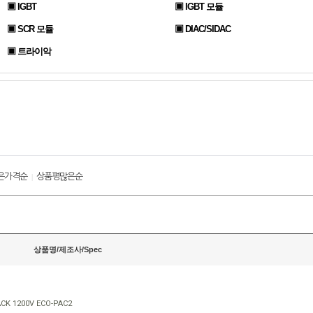
▣ IGBT
▣ IGBT 모듈
▣ SCR 모듈
▣ DIAC/SIDAC
▣ 트라이악
은가격순
상품평많은순
|
상품명/제조사/Spec
CK 1200V ECO-PAC2