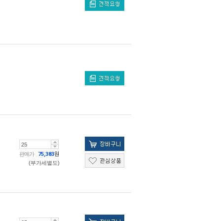
판매가
75,383
원
(부가세별도)