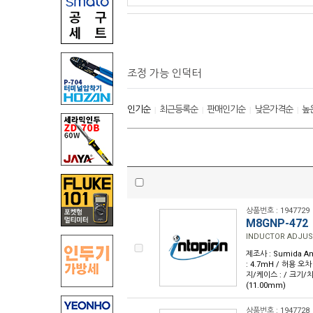
조정 가능 인덕터
인기순
최근등록순
판매인기순
낮은가격순
높
|
|
|
|
상품번호 : 1947729
M8GNP-472
INDUCTOR ADJUS
제조사 : Sumida Am
: 4.7mH / 허용 오차
지/케이스 : / 크기/치수 
(11.00mm)
상품번호 : 1947728