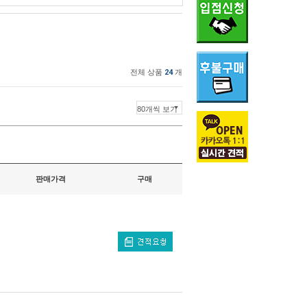
전체 상품
24
개
판매가격
구매