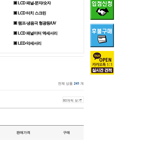
▣ LCD 패널-문자/숫자
▣ LCD 터치 스크린
▣ 램프-냉음극 형광등/UV
▣ LCD 패널미터 액세서리
▣ LED-악세서리
전체 상품
241
개
판매가격
구매