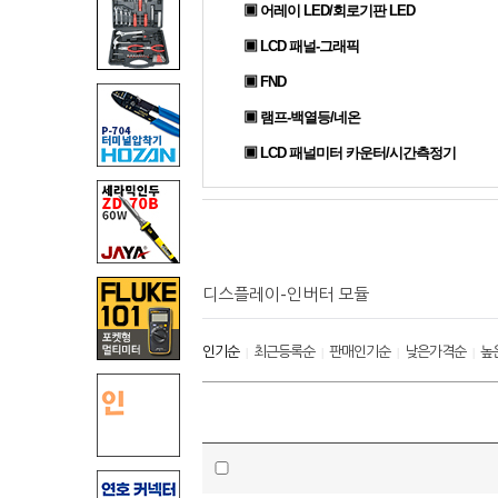
▣ 어레이 LED/회로기판 LED
▣ LCD 패널-그래픽
▣ FND
▣ 램프-백열등/네온
▣ LCD 패널미터 카운터/시간측정기
디스플레이-인버터 모듈
인기순
최근등록순
판매인기순
낮은가격순
높
|
|
|
|