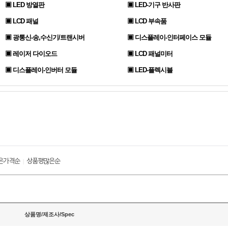
▣ LED 방열판
▣ LED-기구 반사판
▣ LCD 패널
▣ LCD 부속품
▣ 광통신-송,수신기/트랜시버
▣ 디스플레이-인터페이스 모듈
▣ 레이저 다이오드
▣ LCD 패널미터
▣ 디스플레이-인버터 모듈
▣ LED-플렉시블
은가격순
상품평많은순
|
상품명/제조사/Spec