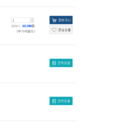
판매가
60,386
원
(부가세별도)