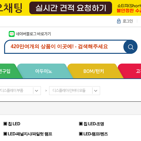
D/디스플레이 부품
>
디스플레이-인버터 모듈
▣ 칩 LED
▣ 칩 LED-조명
▣ LED-패널지시/파일럿 램프
▣ LED-램프/렌즈