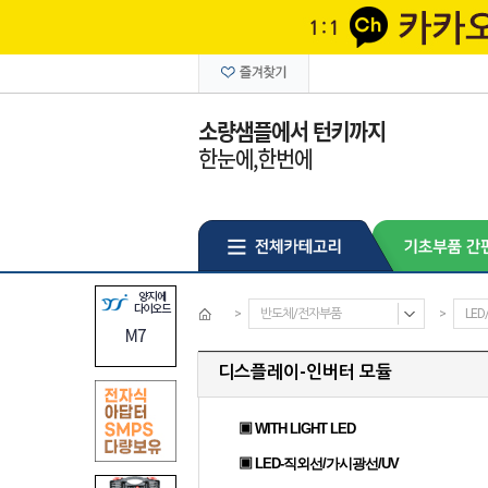
>
반도체/전자부품
>
LE
디스플레이-인버터 모듈
▣ WITH LIGHT LED
▣ LED-직외선/가시광선/UV