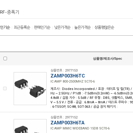
RF-증폭기
인기순
최근등록순
판매인기순
낮은가격순
높은가격순
상품평많은순
|
|
|
|
|
상품명/제조사/Spec
상품번호 : 2977153
ZAMP003H6TC
IC AMP 800-2500MHZ SC70-6
제조사 : Diodes Incorporated / 포장 : 테이프 및 릴(TR) /
Hz ~ 2.5GHz / P1dB : -7.5dBm(0.2mW) ~ -6.5dBm(0.2
4.8dB / 잡음 지수 : 5.5dB / RF 유형 : DBS, 셋톱박스, SMR,
V ~ 5.5 V / 전류 - 공급 : 6.8mA ~ 8mA / 테스트 주파수 
: 6-TSSOP, SC-88, SOT-363 / 공급 장치 패키지 :
상품번호 : 2977152
ZAMP003H6TA
IC AMP MMIC WIDEBAND 15DB SC70-6