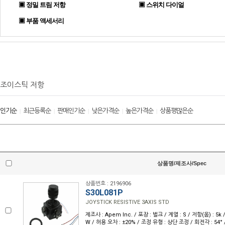
▣ 정밀 트림 저항
▣ 스위치 다이얼
▣ 부품 액세서리
조이스틱 저항
인기순
최근등록순
판매인기순
낮은가격순
높은가격순
상품평많은순
|
|
|
|
|
상품명/제조사/Spec
상품번호 : 2196906
S30L081P
JOYSTICK RESISTIVE 3AXIS STD
제조사 : Apem Inc. / 포장 : 벌크 / 계열 : S / 저항(옴) : 5k 
W / 허용 오차 : ±20% / 조정 유형 : 상단 조정 / 회전각 : 54°