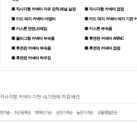
▣ 직사각형 커넥터 자유 장착,패널 실장
▣ 직사각형 커넥터 접점
▣ 카드 에지 커넥터 어댑터
▣ 카드 에지 커넥터 에지 기판 
▣ 키스톤 면판,프레임
▣ 키스톤 부속품
▣ 플러그형 커넥터 부속품
▣ 후면판 커넥터 ARINC
▣ 후면판 커넥터 부속품
▣ 후면판 커넥터 접점
▣ 후면판 커넥터 하우징
직사각형 커넥터 기판 내,기판에 직접 배선
인기순
최근등록순
판매인기순
낮은가격순
높은가격순
상품평많은순
|
|
|
|
|