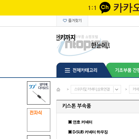
>
스위치및 커넥터,상호연결
>
커넥
키스톤 부속품
▣ 연호 커넥터
▣ D-SUB 커넥터 하우징