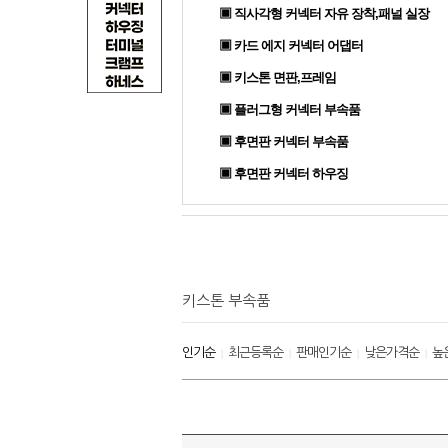
▣ 직사각형 커넥터 자유 장착,패널 실장
▣ 카드 에지 커넥터 어댑터
▣ 키스톤 면판,프레임
▣ 플러그형 커넥터 부속품
▣ 후면판 커넥터 부속품
▣ 후면판 커넥터 하우징
키스톤 부속품
인기순
최근등록순
판매인기순
낮은가격순
높
|
|
|
|