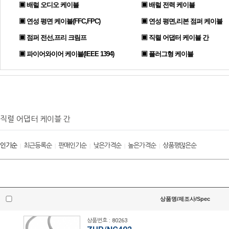
▣ 배럴 오디오 케이블
▣ 배럴 전력 케이블
▣ 연성 평면 케이블(FFC,FPC)
▣ 연성 평면,리본 점퍼 케이블
▣ 점퍼 전선,프리 크림프
▣ 직렬 어댑터 케이블 간
▣ 파이어와이어 케이블(IEEE 1394)
▣ 플러그형 케이블
직렬 어댑터 케이블 간
인기순
최근등록순
판매인기순
낮은가격순
높은가격순
상품평많은순
|
|
|
|
|
상품명/제조사/Spec
상품번호 : 80263