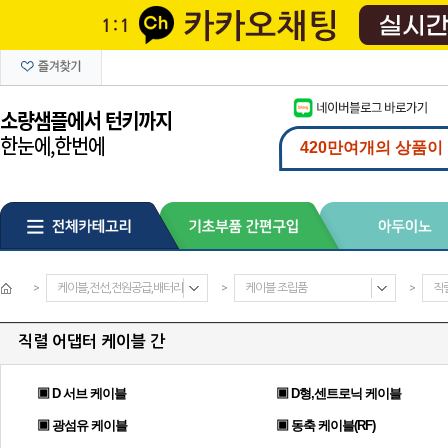
>
케이블,전선,전원공급,배터리
>
케이블 조립품
>
직
직렬 어댑터 케이블 간
▣ D 서브 케이블
▣ D형,센트로닉 케이블
▣ 광섬유 케이블
▣ 동축 케이블(RF)