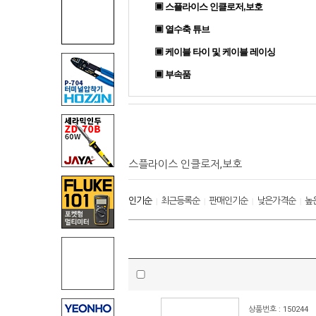
▣ 스플라이스 인클로저,보호
▣ 열수축 튜브
▣ 케이블 타이 및 케이블 레이싱
▣ 부속품
스플라이스 인클로저,보호
인기순
최근등록순
판매인기순
낮은가격순
높
|
|
|
|
상품번호 : 150244