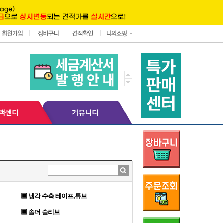
▣ 냉각 수축 테이프,튜브
▣ 솔더 슬리브