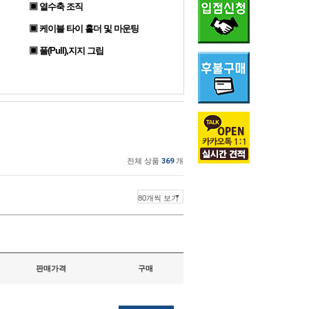
▣ 열수축 조직
▣ 케이블 타이 홀더 및 마운팅
▣ 풀(Pull),지지 그립
전체 상품
369
개
판매가격
구매