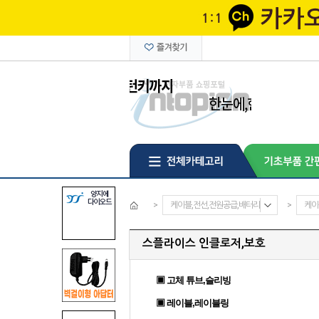
>
케이블,전선,전원공급,배터리
>
케이블
스플라이스 인클로저,보호
▣ 고체 튜브,슬리빙
▣ 레이블,레이블링