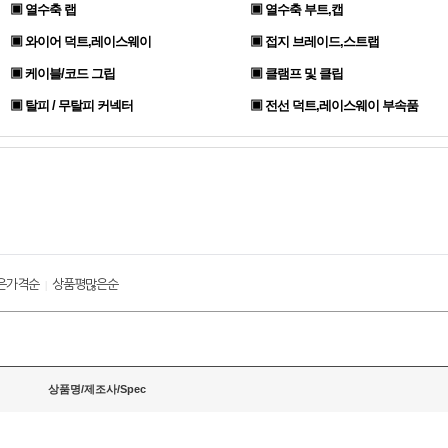
▣ 열수축 랩
▣ 열수축 부트,캡
▣ 와이어 덕트,레이스웨이
▣ 접지 브레이드,스트랩
▣ 케이블/코드 그립
▣ 클램프 및 클립
▣ 탈피 / 무탈피 커넥터
▣ 전선 덕트,레이스웨이 부속품
은가격순
상품평많은순
|
상품명/제조사/Spec