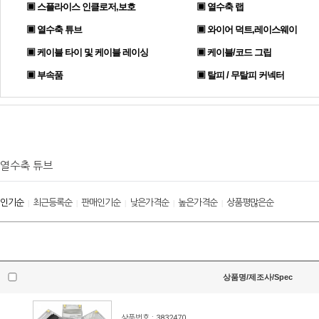
▣ 스플라이스 인클로저,보호
▣ 열수축 랩
▣ 열수축 튜브
▣ 와이어 덕트,레이스웨이
▣ 케이블 타이 및 케이블 레이싱
▣ 케이블/코드 그립
▣ 부속품
▣ 탈피 / 무탈피 커넥터
열수축 튜브
인기순
최근등록순
판매인기순
낮은가격순
높은가격순
상품평많은순
|
|
|
|
|
상품명/제조사/Spec
상품번호 : 3832470