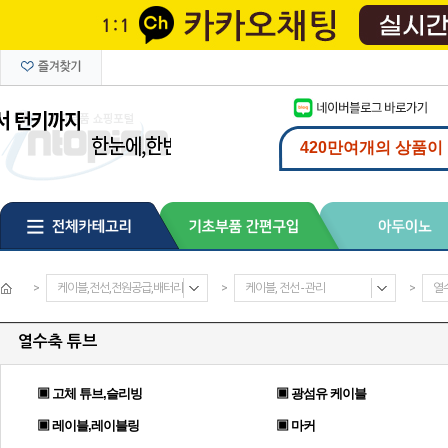
>
케이블,전선,전원공급,배터리
>
케이블, 전선 - 관리
>
열
열수축 튜브
▣ 고체 튜브,슬리빙
▣ 광섬유 케이블
▣ 레이블,레이블링
▣ 마커