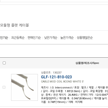
모듈형 플랫 케이블
인기순
최근등록순
판매인기순
낮은가격순
높은가격순
상품평많은순
|
|
|
|
|
상품명/제조사/Spec
상품번호 : 130237
GLF-121-810-023
CABLE MOD COIL 8COND WHITE 5'
제조사 : I.O. Interconnect / 포장 : 벌크 / 계열 : / 케이블 
/ 길이 - 코일 수축형 : 1.83'(0.56m) / 길이 - 코일 확장형 : 5'
상 : 흰색 / 전선 게이지 : 26 AWG / 컨덕터 가닥 : 12/0.004
프로필렌(PP) / 케이블 폭 : 0.346"(8.80mm) / 케이블 높이 : 
지름 : 0.748"(19mm) / 차폐 : 비차폐