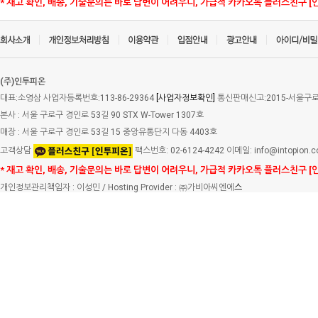
* 재고 확인, 배송, 기술문의는 바로 답변이 어려우니, 가급적 카카오톡 플러스친구 [
(주)인투피온
대표:소영삼 사업자등록번호:113-86-29364
[사업자정보확인]
통신판매신고:2015-서울구로-
본사 : 서울 구로구 경인로 53길 90 STX W-Tower 1307호
매장 : 서울 구로구 경인로 53길 15 중앙유통단지 다동 4403호
고객상담
팩스번호: 02-6124-4242 이메일: info@intopion.
* 재고 확인, 배송, 기술문의는 바로 답변이 어려우니, 가급적 카카오톡 플러스친구 [
개인정보관리책임자 : 이성민 / Hosting Provider : ㈜가비아씨엔에
스