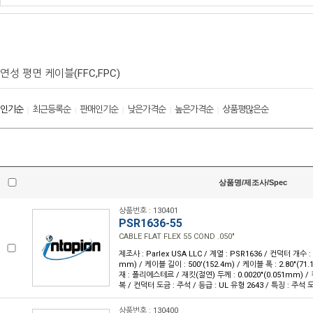
연성 평면 케이블(FFC,FPC)
인기순
최근등록순
판매인기순
낮은가격순
높은가격순
상품평많은순
|
|
|
|
|
상품명/제조사/Spec
상품번호 : 130401
PSR1636-55
CABLE FLAT FLEX 55 COND .050"
제조사 : Parlex USA LLC / 계열 : PSR1636 / 컨덕터 개수 : 5
mm) / 케이블 길이 : 500'(152.4m) / 케이블 폭 : 2.80"(7
재 : 폴리에스테르 / 재킷(절연) 두께 : 0.0020"(0.051mm) 
복 / 컨덕터 도금 : 주석 / 등급 : UL 유형 2643 / 특징 : 주
상품번호 : 130400