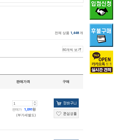
전체 상품
1,448
개
판매가격
구매
판매가
1,091
원
(부가세별도)