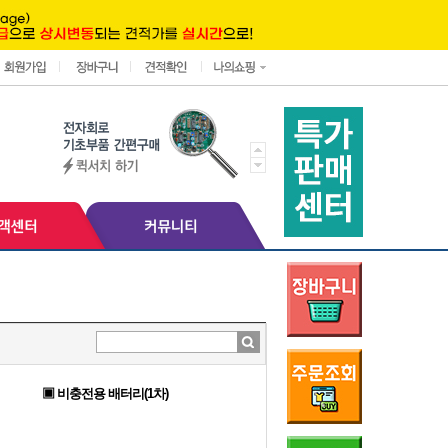
▣ 비충전용 배터리(1차)