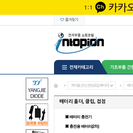
>
케이블,전선,전원공급,배터리
>
배터
배터리 홀더, 클립, 접점
▣ 배터리 충전기
▣ 충전용 배터리(2차)