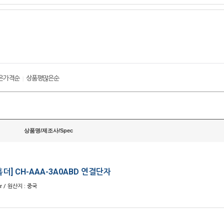
은가격순
상품평많은순
|
상품명/제조사/Spec
더] CH-AAA-3A0ABD 연결단자
r / 원산지 : 중국