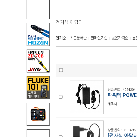
전자식 아답터
인기순
최근등록순
판매인기순
낮은가격순
높
|
|
|
|
상품번호 : 4024204
파워텍 POWER
제조사 :
상품번호 : 3851695
[전자식 아답터]