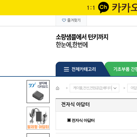
>
케이블,전선,전원공급,배터리
>
아답
전자식 아답터
▣ 전자식 아답터