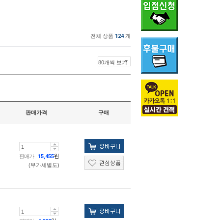
전체 상품
124
개
판매가격
구매
판매가
15,455
원
(부가세별도)