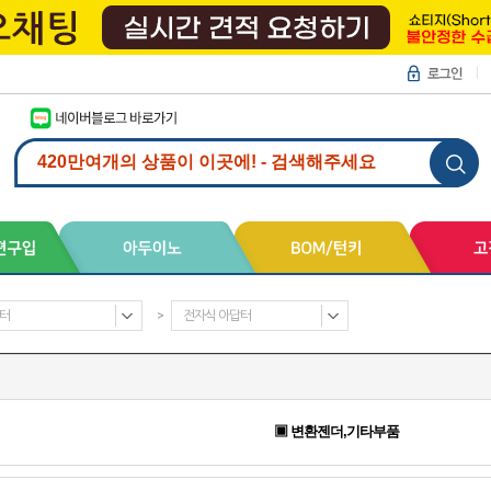
터
>
전자식 아답터
▣ 변환젠더,기타부품