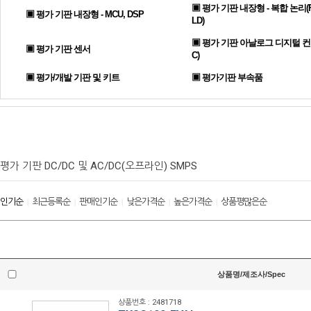
▣ 평가 기판 내장형 - 복합 논리(F
▣ 평가 기판 내장형 - MCU, DSP
LD)
▣ 평가 기판 아날로그 디지털 컨
▣ 평가 기판 센서
C)
▣ 평가/개발 기판 및 키트
▣ 평가기판 부속품
평가 기판 DC/DC 및 AC/DC(오프라인) SMPS
인기순
최근등록순
판매인기순
낮은가격순
높은가격순
상품평많은순
|
|
|
|
|
상품명/제조사/Spec
상품번호 : 2481718