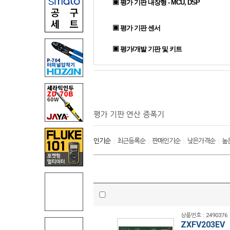
▣ 평가 기판 내장형 - MCU, DSP
▣ 평가 기판 센서
▣ 평가/개발 기판 및 키트
평가 기판 연산 증폭기
인기순
최근등록순
판매인기순
낮은가격순
높
|
|
|
|
상품번호 : 2490376
ZXFV203EV