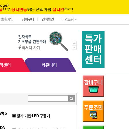
인) S
▣ 평가 기판 LED 구동기
DA