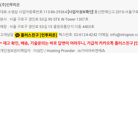
(주)인투피온
대표:소영삼 사업자등록번호:113-86-29364
[사업자정보확인]
통신판매신고:2015-서울구로-
본사 : 서울 구로구 경인로 53길 90 STX W-Tower 1307호
매장 : 서울 구로구 경인로 53길 15 중앙유통단지 다동 4403호
고객상담
팩스번호: 02-6124-4242 이메일: info@intopion.
* 재고 확인, 배송, 기술문의는 바로 답변이 어려우니, 가급적 카카오톡 플러스친구 [
개인정보관리책임자 : 이성민 / Hosting Provider : ㈜가비아씨엔에
스