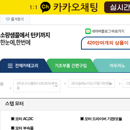
모터/나사/볼트/너트/와셔/부속
>
모터/솔레노이드/구동기판모듈
>
스
>
품
스텝 모터
▣ 모터 AC,DC
▣ 모터 드라이버 기판/모듈
▣ 모터 부속품