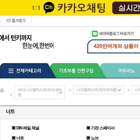
모터/나사/볼트/너트/와셔/부속
>
나사/볼트/너트/와셔/부속품
>
너
>
품
너트
▣ DIN 레일 채널
▣ 기판 스페이서
▣ 너트
▣ 노브