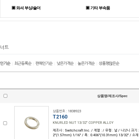
▣ 와셔 부싱/숄더
▣ 기타 부속품
너트
인기순
최근등록순
판매인기순
낮은가격순
높은가격순
상품평많은순
|
|
|
|
|
상품명/제조사/Spec
상품번호 : 1838923
T2160
KNURLED NUT 13/32" COPPER ALLOY
제조사 : Switchcraft Inc. / 계열 : / 유형 : 널 / 나삿니 크기 : 
2"(1.57mm) 1/16" / 폭 : 0.406"(10.31mm) 13/32" / 