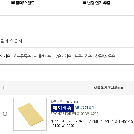
▣ 홀더/스탠드
▣ 납땜 연기 추출
솔더 스폰지
인기순
최근등록순
판매인기순
낮은가격순
높은가격순
상품평많은순
|
|
|
|
|
상품명/제조사/Spec
상품번호 : 3077083
WCC104
SPONGE FOR WLC100/WLC200
제조사 : Apex Tool Group / 계열 : / 크기 : / 함께 사용 가
LC100, WLC200