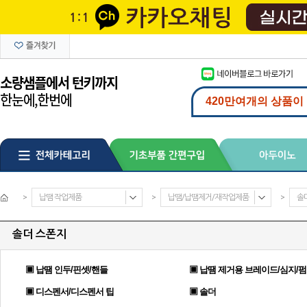
>
납땜 작업제품
>
납땜/납땜제거/재작업제품
>
솔
솔더 스폰지
▣ 납땜 인두/핀셋/핸들
▣ 납땜 제거용 브레이드/심지/
▣ 디스펜서/디스펜서 팁
▣ 솔더