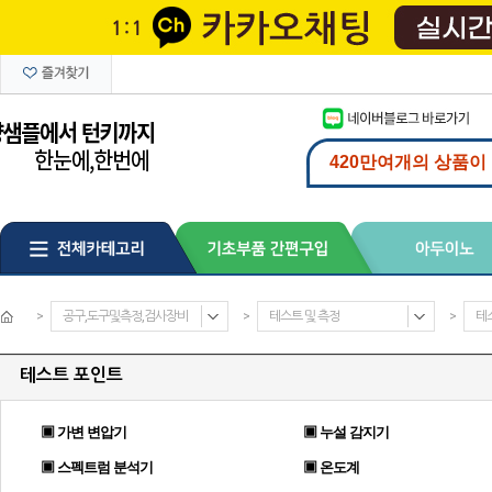
>
공구,도구및측정,검사장비
>
테스트 및 측정
>
테
테스트 포인트
▣ 가변 변압기
▣ 누설 감지기
▣ 스펙트럼 분석기
▣ 온도계