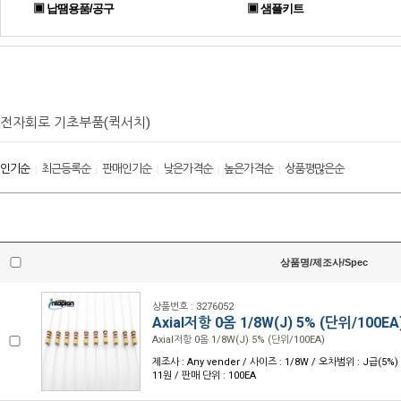
▣ 납땜용품/공구
▣ 샘플키트
전자회로 기초부품(퀵서치)
인기순
최근등록순
판매인기순
낮은가격순
높은가격순
상품평많은순
|
|
|
|
|
상품명/제조사/Spec
상품번호 : 3276052
Axial저항 0옴 1/8W(J) 5% (단위/100EA
Axial저항 0옴 1/8W(J) 5% (단위/100EA)
제조사 : Any vender / 사이즈 : 1/8W / 오차범위 : J급(5%) 
11원 / 판매 단위 : 100EA